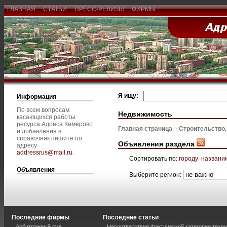
ГЛАВНАЯ
СТАТЬИ
ПРЕСС-РЕЛИЗЫ
ФИРМЫ
Я ищу:
Информация
По всем вопросам
Недвижимость
касающихся работы
ресурса Адреса Кемерово
Главная страница
Строительство
и добавления в
справочник пишите по
Объявления раздела
адресу
addressrus@mail.ru
.
Сортировать по:
городу
названи
Объявления
Выберите регион:
Последние фирмы
Последние статьи
Арбитражный суд
Несоответствие фактической категории техни