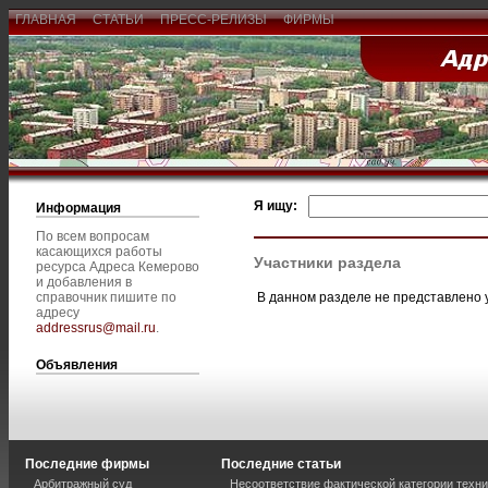
ГЛАВНАЯ
СТАТЬИ
ПРЕСС-РЕЛИЗЫ
ФИРМЫ
Я ищу:
Информация
По всем вопросам
касающихся работы
Участники раздела
ресурса Адреса Кемерово
и добавления в
В данном разделе не представлено 
справочник пишите по
адресу
addressrus@mail.ru
.
Объявления
Последние фирмы
Последние статьи
Арбитражный суд
Несоответствие фактической категории техни