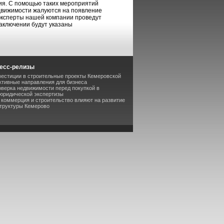
ния. С помощью таких мероприятий
движимости жалуются на появление
эксперты нашей компании проведут
заключении будут указаны
есс-релизы
вестиции в строительные проекты Кемеровской
ктивные направления для бизнеса
оверка недвижимости перед покупкой в
 юридической экспертизы
к коммерция и строительство влияют на развитие
труктуры Кемерово