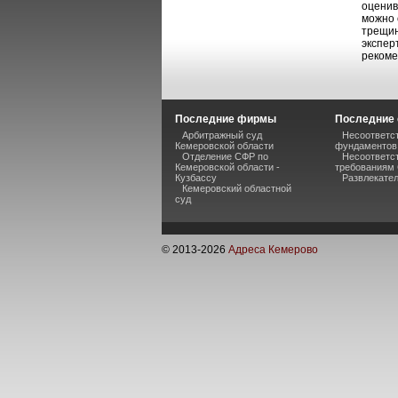
оценив
можно 
трещин
экспер
рекоме
Последние фирмы
Последние 
Арбитражный суд
Несоответст
Кемеровской области
фундаментов
Отделение СФР по
Несоответс
Кемеровской области -
требованиям
Кузбассу
Развлекате
Кемеровский областной
суд
© 2013-
2026
Адреса Кемерово