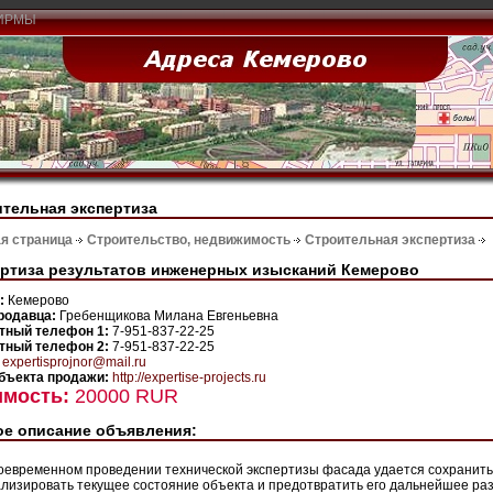
ИРМЫ
тельная экспертиза
я страница
Строительство, недвижимость
Строительная экспертиза
ртиза результатов инженерных изысканий Кемерово
н:
Кемерово
родавца:
Гребенщикова Милана Евгеньевна
тный телефон 1:
7-951-837-22-25
тный телефон 2:
7-951-837-22-25
:
expertisprojnor@mail.ru
бъекта продажи:
http://expertise-projects.ru
имость:
20000 RUR
е описание объявления:
оевременном проведении технической экспертизы фасада удается сохранить
лизировать текущее состояние объекта и предотвратить его дальнейшее раз