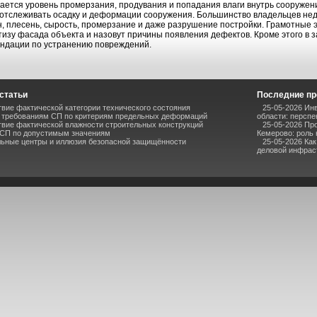
ается уровень промерзания, продувания и попадания влаги внутрь сооруже
отслеживать осадку и деформации сооружения. Большинство владельцев не
, плесень, сырость, промерзание и даже разрушение постройки. Грамотные 
тизу фасада объекта и назовут причины появления дефектов. Кроме этого в 
ндации по устранению повреждений.
статьи
Последние пр
вие фактической категории технического состояния
25-05-2026 Ин
 требованиям СП по критериям предельных деформаций
области: перспе
твие фактической влажности строительных конструкций
25-05-2026 Пр
 СП по допустимым значениям
Кемерово: роль
льные центры и иллюзия безопасной защищённости
25-05-2026 Ка
деловой инфрас