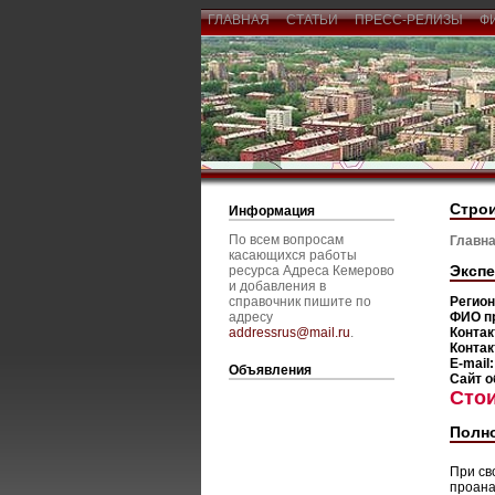
ГЛАВНАЯ
СТАТЬИ
ПРЕСС-РЕЛИЗЫ
Ф
Строи
Информация
По всем вопросам
Главна
касающихся работы
Экспе
ресурса Адреса Кемерово
и добавления в
справочник пишите по
Регио
адресу
ФИО п
addressrus@mail.ru
.
Контак
Контак
E-mail
Объявления
Сайт о
Сто
Полно
При св
проана