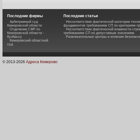
Последние фирмы
Последние статьи
Арбитражный суд
Несоответствие фактической категории техни
Кемеровской области
фундаментов требованиям СП по критериям п
Отделение СФР по
Несоответствие фактической влажности стро
Кемеровской области -
требованиям СП по допустимым значениям
Кузбассу
Развлекательные центры и иллюзия безопас
Кемеровский областной
суд
© 2013-
2026
Адреса Кемерово