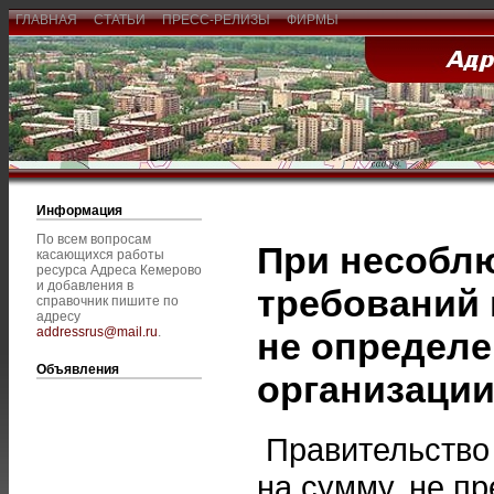
ГЛАВНАЯ
СТАТЬИ
ПРЕСС-РЕЛИЗЫ
ФИРМЫ
Информация
По всем вопросам
При несобл
касающихся работы
ресурса Адреса Кемерово
и добавления в
требований 
справочник пишите по
адресу
addressrus@mail.ru
.
не определе
Объявления
организаци
Правительство 
на сумму, не п