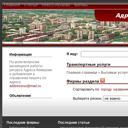
ГЛАВНАЯ
СТАТЬИ
ПРЕСС-РЕЛИЗЫ
ФИРМЫ
Я ищу:
Информация
По всем вопросам
Транспортные услуги
касающихся работы
ресурса Адреса Кемерово
Главная страница
Бытовые услуг
и добавления в
справочник пишите по
Фирмы раздела
адресу
addressrus@mail.ru
.
Сортировать по:
городу
названи
Объявления
Выберите регион:
Последние фирмы
Последние статьи
Арбитражный суд
Несоответствие фактической категории техни