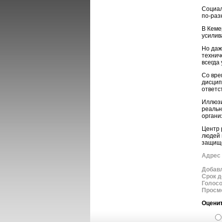
Социал
по-раз
В Кеме
усилив
Но даж
технич
всегда
Со вре
дисцип
ответс
Иллюзи
реальн
органи
Центр 
людей 
защищ
Адрес 
Добав
Срок д
Голос
Просм
Оценит