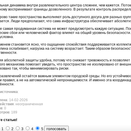
ьная динамика внутри развлекательного центра сложнее, чем кажется. Пото
ному воспринимают границы дозволенного. В результате контроль распредел
рово такие пространства выполняют роль доступного досуга для разных групп
ается. Люди предполагают, что сама инфраструктура обеспечивает абсолютн
е самая продуманная система не может предусмотреть каждую ситуацию. По
еские сбои или человеческий фактор влияют на общий уровень безопасности
 условна.
менем становится ясно, что ощущение спокойствия поддерживается коллект
лина ослабевает, нагрузка на систему возрастает. Таким образом безопаснос
твенности.
я абсолютной защиты удобна, потому что снижает тревожность и позволяет
ого механизма помогает увидеть, что пространство не изолировано от внешн
зовано так, чтобы минимизировать риски.
развлечений остаётся важным элементом городской среды. Но его устойчиво
и правил, а не на автоматической непроницаемости. И именно эта координа
ённости.
источника
:
лена
: 14-02-2026
ействия
: неограниченная
ов
: 0
отров
: 189
е статью!
1
2
3
4
5