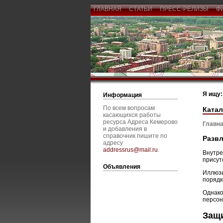
ГЛАВНАЯ
СТАТЬИ
ПРЕСС-РЕЛИЗЫ
Ф
Я ищу:
Информация
По всем вопросам
Катал
касающихся работы
ресурса Адреса Кемерово
Главна
и добавления в
справочник пишите по
Развл
адресу
addressrus@mail.ru
.
Внутре
присут
Объявления
Иллюзи
порядк
Однако
персон
Защи