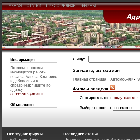
ГЛАВНАЯ
СТАТЬИ
ПРЕСС-РЕЛИЗЫ
ФИРМЫ
Я ищу:
Информация
По всем вопросам
Запчасти, автохимия
касающихся работы
ресурса Адреса Кемерово
Главная страница
Автомобили
З
и добавления в
справочник пишите по
Фирмы раздела
адресу
addressrus@mail.ru
.
Сортировать по:
городу
названи
Объявления
Выберите регион:
Последние фирмы
Последние статьи
Арбитражный суд
Несоответствие фактической категории техни