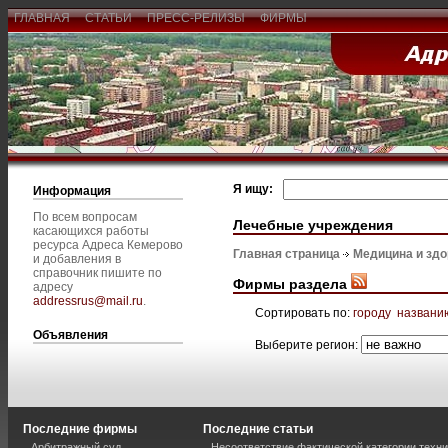
ГЛАВНАЯ
СТАТЬИ
ПРЕСС-РЕЛИЗЫ
ФИРМЫ
Я ищу:
Информация
По всем вопросам
Лечебные учреждения
касающихся работы
ресурса Адреса Кемерово
Главная страница
Медицина и зд
и добавления в
справочник пишите по
Фирмы раздела
адресу
addressrus@mail.ru
.
Сортировать по:
городу
названи
Объявления
Выберите регион:
Последние фирмы
Последние статьи
Арбитражный суд
Несоответствие фактической категории техни