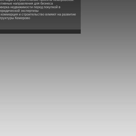
ктивные направления для бизнеса
оверка недвижимости перед покупкой в
 юридической экспертизы
к коммерция и строительство влияют на развитие
труктуры Кемерово