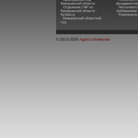
Кемеровской области
фундаментов
Отделение СФР по
Несоответс
Кемеровской области -
требованиям
Кузбассу
Развлекате
Кемеровский областной
суд
© 2013-
2026
Адреса Кемерово