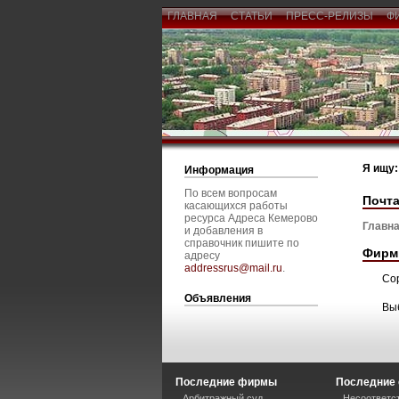
ГЛАВНАЯ
СТАТЬИ
ПРЕСС-РЕЛИЗЫ
Ф
Я ищу:
Информация
По всем вопросам
Почта
касающихся работы
ресурса Адреса Кемерово
Главна
и добавления в
справочник пишите по
Фирм
адресу
addressrus@mail.ru
.
Со
Объявления
Вы
Последние фирмы
Последние 
Арбитражный суд
Несоответст