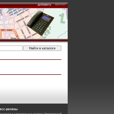
добавить
ФИРМУ
есс-релизы
вестиции в строительные проекты Кемеровской