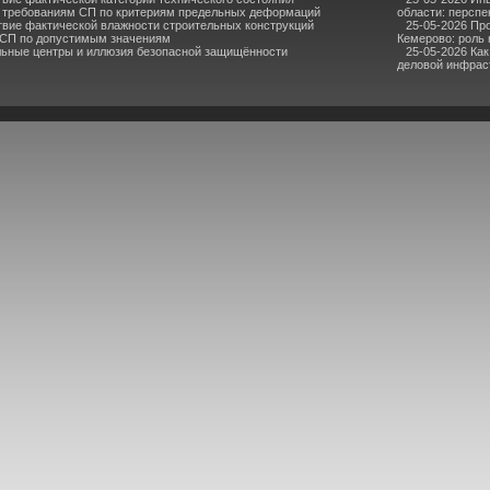
 требованиям СП по критериям предельных деформаций
области: перспе
твие фактической влажности строительных конструкций
25-05-2026 Пр
 СП по допустимым значениям
Кемерово: роль
льные центры и иллюзия безопасной защищённости
25-05-2026 Ка
деловой инфрас