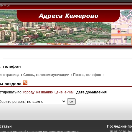
ИРМЫ
, телефон
я страница
Связь, телекоммуникации
Почта, телефон
ы раздела
ртировать по:
городу
названию
цене
e-mail
дате добавления
берите регион:
статьи
Последние пр
вие фактической категории технического состояния
25-05-2026 Ин