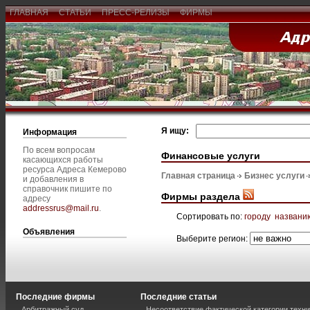
ГЛАВНАЯ
СТАТЬИ
ПРЕСС-РЕЛИЗЫ
ФИРМЫ
Я ищу:
Информация
По всем вопросам
Финансовые услуги
касающихся работы
ресурса Адреса Кемерово
Главная страница
Бизнес услуги
и добавления в
справочник пишите по
Фирмы раздела
адресу
addressrus@mail.ru
.
Сортировать по:
городу
названи
Объявления
Выберите регион:
Последние фирмы
Последние статьи
Арбитражный суд
Несоответствие фактической категории техни