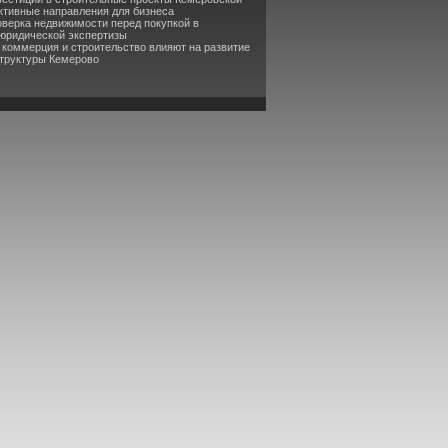
ктивные направления для бизнеса
оверка недвижимости перед покупкой в
 юридической экспертизы
к коммерция и строительство влияют на развитие
труктуры Кемерово