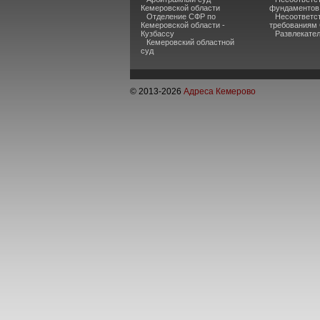
Кемеровской области
фундаментов
Отделение СФР по
Несоответс
Кемеровской области -
требованиям
Кузбассу
Развлекате
Кемеровский областной
суд
© 2013-
2026
Адреса Кемерово