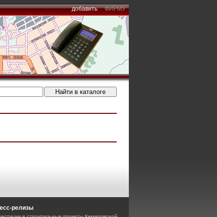
добавить
ФИРМУ
есс-релизы
вестиции в строительные проекты Кемеровской