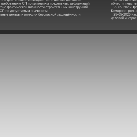
 требованиям СП по критериям предельных деформаций
области: перспе
твие фактической влажности строительных конструкций
25-05-2026 Пр
 СП по допустимым значениям
Кемерово: роль
льные центры и иллюзия безопасной защищённости
25-05-2026 Ка
деловой инфрас