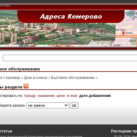
ИРМЫ
вое обслуживание
я страница
Дом и семья
Бытовое обслуживание
ы раздела
ртировать по:
городу
названию
цене
e-mail
дате добавления
берите регион:
статьи
Последние пр
вие фактической категории технического состояния
25-05-2026 Ин