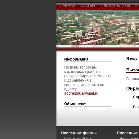
ГЛАВНАЯ
СТАТЬИ
ПРЕСС-РЕЛИЗЫ
Ф
Я ищу:
Информация
По всем вопросам
Быто
касающихся работы
ресурса Адреса Кемерово
Главна
и добавления в
справочник пишите по
Фирм
адресу
addressrus@mail.ru
.
Со
Объявления
Вы
Последние фирмы
Последние 
Арбитражный суд
Несоответст