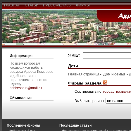
ГЛАВНАЯ
СТАТЬИ
ПРЕСС-РЕЛИЗЫ
ФИРМЫ
Я ищу:
Информация
По всем вопросам
Дети
касающихся работы
ресурса Адреса Кемерово
Главная страница
Дом и семья
и добавления в
справочник пишите по
Фирмы раздела
адресу
addressrus@mail.ru
.
Сортировать по:
городу
названи
Объявления
Выберите регион:
Последние фирмы
Последние статьи
Арбитражный суд
Несоответствие фактической категории техни