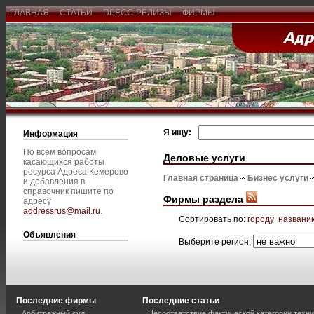
ГЛАВНАЯ
СТАТЬИ
ПРЕСС-РЕЛИЗЫ
ФИРМЫ
Я ищу:
Информация
По всем вопросам
Деловые услуги
касающихся работы
ресурса Адреса Кемерово
Главная страница
Бизнес услуги
и добавления в
справочник пишите по
Фирмы раздела
адресу
addressrus@mail.ru
.
Сортировать по:
городу
названи
Объявления
Выберите регион:
Последние фирмы
Последние статьи
Арбитражный суд
Несоответствие фактической категории техни