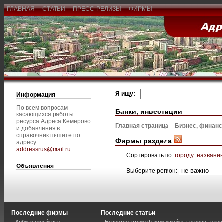
ГЛАВНАЯ
СТАТЬИ
ПРЕСС-РЕЛИЗЫ
ФИРМЫ
Я ищу:
Информация
По всем вопросам
Банки, инвестиции
касающихся работы
ресурса Адреса Кемерово
Главная страница
Бизнес, финан
и добавления в
справочник пишите по
Фирмы раздела
адресу
addressrus@mail.ru
.
Сортировать по:
городу
названи
Объявления
Выберите регион:
Последние фирмы
Последние статьи
Арбитражный суд
Несоответствие фактической категории техни