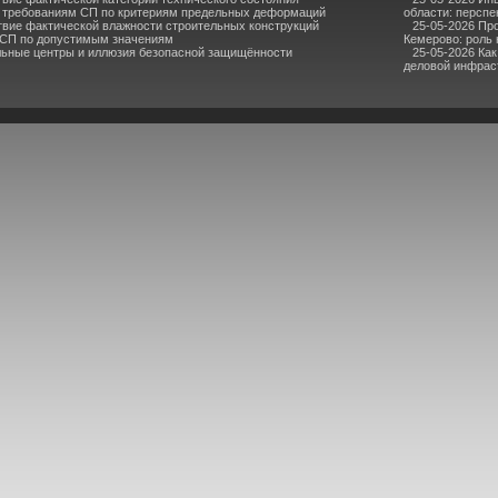
 требованиям СП по критериям предельных деформаций
области: перспе
твие фактической влажности строительных конструкций
25-05-2026 Пр
 СП по допустимым значениям
Кемерово: роль
льные центры и иллюзия безопасной защищённости
25-05-2026 Ка
деловой инфрас