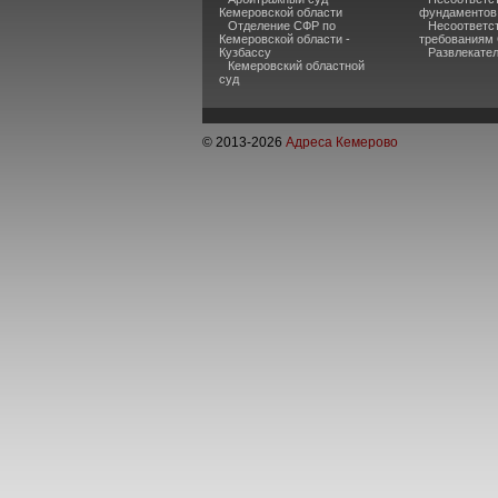
Кемеровской области
фундаментов
Отделение СФР по
Несоответс
Кемеровской области -
требованиям
Кузбассу
Развлекате
Кемеровский областной
суд
© 2013-
2026
Адреса Кемерово