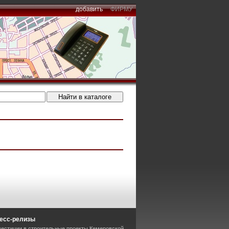
добавить
ФИРМУ
есс-релизы
вестиции в строительные проекты Кемеровской