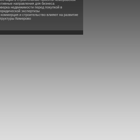
ктивные направления для бизнеса
оверка недвижимости перед покупкой в
 юридической экспертизы
к коммерция и строительство влияют на развитие
труктуры Кемерово