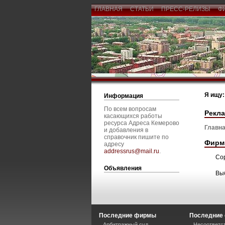
ГЛАВНАЯ
СТАТЬИ
ПРЕСС-РЕЛИЗЫ
Ф
Я ищу:
Информация
По всем вопросам
Рекла
касающихся работы
ресурса Адреса Кемерово
Главна
и добавления в
справочник пишите по
Фирм
адресу
addressrus@mail.ru
.
Со
Объявления
Вы
Последние фирмы
Последние 
Арбитражный суд
Несоответст