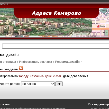
ИРМЫ
ма, дизайн
я страница
Информация, реклама
Реклама, дизайн
ы раздела
ртировать по:
городу
названию
цене
e-mail
дате добавления
берите регион:
статьи
Последние пр
вие фактической категории технического состояния
25-05-2026 Ин