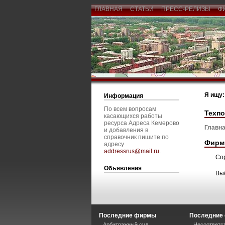
ГЛАВНАЯ
СТАТЬИ
ПРЕСС-РЕЛИЗЫ
Ф
Я ищу:
Информация
По всем вопросам
Техп
касающихся работы
ресурса Адреса Кемерово
Главна
и добавления в
справочник пишите по
Фирм
адресу
addressrus@mail.ru
.
Со
Объявления
Вы
Последние фирмы
Последние 
Арбитражный суд
Несоответст