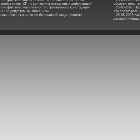
 требованиям СП по критериям предельных деформаций
области: перспе
твие фактической влажности строительных конструкций
25-05-2026 Пр
 СП по допустимым значениям
Кемерово: роль
льные центры и иллюзия безопасной защищённости
25-05-2026 Ка
деловой инфрас