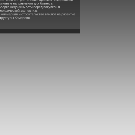
ктивные направления для бизнеса
оверка недвижимости перед покупкой в
 юридической экспертизы
к коммерция и строительство влияют на развитие
труктуры Кемерово