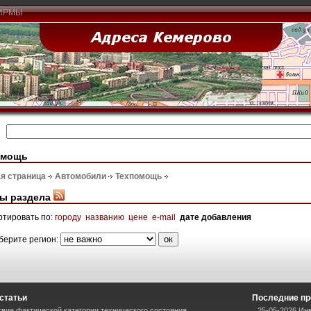
ИРМЫ
омощь
я страница
Автомобили
Техпомощь
ы раздела
ртировать по:
городу
названию
цене
e-mail
дате добавления
берите регион:
статьи
Последние пр
вие фактической категории технического состояния
25-05-2026 Ин