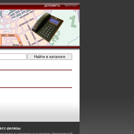
добавить
ФИРМУ
есс-релизы
вестиции в строительные проекты Кемеровской