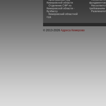
Кемеровской области
фундаментов
Отделение СФР по
Несоответс
Кемеровской области -
требованиям
Кузбассу
Развлекате
Кемеровский областной
суд
© 2013-
2026
Адреса Кемерово