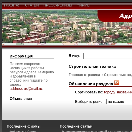
ГЛАВНАЯ
СТАТЬИ
ПРЕСС-РЕЛИЗЫ
ФИРМЫ
Я ищу:
Информация
По всем вопросам
Строительная техника
касающихся работы
ресурса Адреса Кемерово
Главная страница
Строительство
и добавления в
справочник пишите по
Объявления раздела
адресу
addressrus@mail.ru
.
Сортировать по:
городу
названи
Объявления
Выберите регион:
Последние фирмы
Последние статьи
Арбитражный суд
Несоответствие фактической категории техни